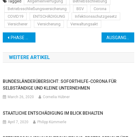
Tagged
Allgemeinverfügung
Betriebsschließung
Betriebsschließungsversicherung
BSV
Corona
COVID19
ENTSCHÄDIGUNG
Infektionsschutzgesetz
Versicherer
Versicherung
Verwaltungsakt
Post navigation
PHASE DER KURZARBEIT SINNVOLL NUTZEN
AUSGANGSBESCHRÄNKUNGEN FÜR BEWOHNER VON ALTEN- & PFLEGEHEIMEN
WEITERE ARTIKEL
BUNDESLÄNDERÜBERSICHT: SOFORTHILFE-CORONA FÜR
SELBSTÄNDIGE UND KLEINE UNTERNEHMEN
March 26, 2020
Cornelia Hübner
STAATLICHE ENTSCHÄDIGUNG IM BLICK BEHALTEN
April 7, 2020
Philipp Kümmerle