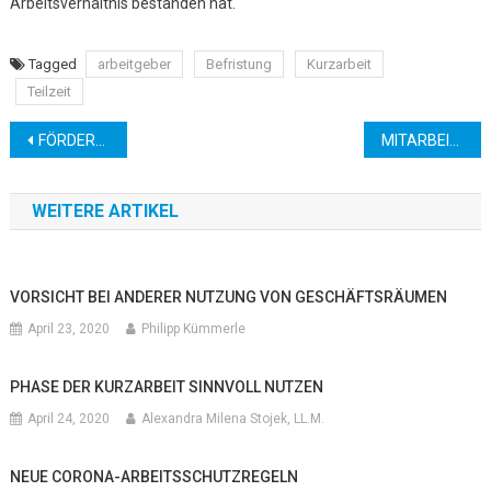
Arbeitsverhältnis bestanden hat.
Tagged
arbeitgeber
Befristung
Kurzarbeit
Teilzeit
Beitragsnavigation
FÖRDERBEDINGUNGEN FÜR CORONA-SOFORTHILFE BADEN-WÜRTTEMBERG GELOCKERT
MITARBEITER IN QUARANTÄNE – MUSS DER ARBEITGEBER LOHN ZAHLEN?
WEITERE ARTIKEL
VORSICHT BEI ANDERER NUTZUNG VON GESCHÄFTSRÄUMEN
April 23, 2020
Philipp Kümmerle
PHASE DER KURZARBEIT SINNVOLL NUTZEN
April 24, 2020
Alexandra Milena Stojek, LL.M.
NEUE CORONA-ARBEITSSCHUTZREGELN