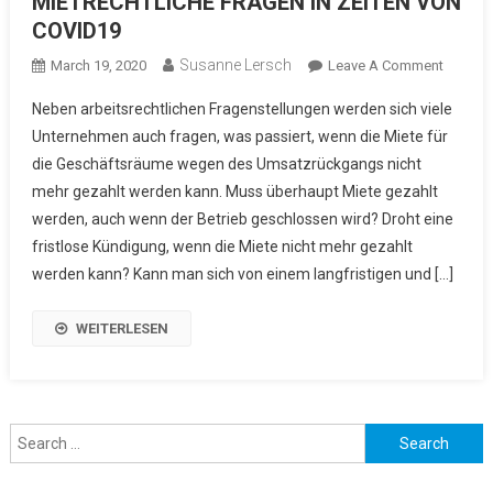
MIETRECHTLICHE FRAGEN IN ZEITEN VON
COVID19
Susanne Lersch
March 19, 2020
Leave A Comment
On
MIETRE
Neben arbeitsrechtlichen Fragenstellungen werden sich viele
FRAGEN
Unternehmen auch fragen, was passiert, wenn die Miete für
ZEITEN
die Geschäftsräume wegen des Umsatzrückgangs nicht
COVID1
mehr gezahlt werden kann. Muss überhaupt Miete gezahlt
werden, auch wenn der Betrieb geschlossen wird? Droht eine
fristlose Kündigung, wenn die Miete nicht mehr gezahlt
werden kann? Kann man sich von einem langfristigen und […]
WEITERLESEN
Search for: