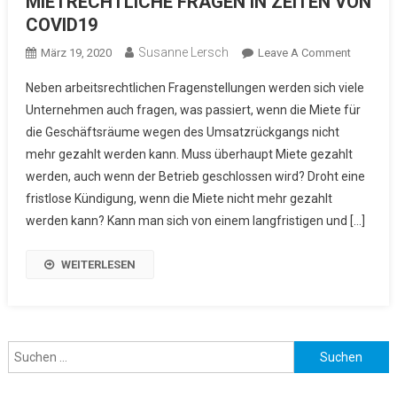
MIETRECHTLICHE FRAGEN IN ZEITEN VON
COVID19
Susanne Lersch
März 19, 2020
Leave A Comment
On
MIETREC
Neben arbeitsrechtlichen Fragenstellungen werden sich viele
FRAGEN 
Unternehmen auch fragen, was passiert, wenn die Miete für
ZEITEN 
die Geschäftsräume wegen des Umsatzrückgangs nicht
COVID19
mehr gezahlt werden kann. Muss überhaupt Miete gezahlt
werden, auch wenn der Betrieb geschlossen wird? Droht eine
fristlose Kündigung, wenn die Miete nicht mehr gezahlt
werden kann? Kann man sich von einem langfristigen und […]
WEITERLESEN
Suchen nach: