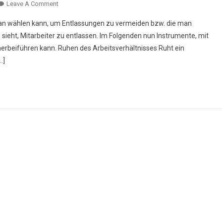
Leave A Comment
On ORIENTIERUNGS-LEI(D)FADEN FÜR ARBEITGEBER TEI
2
e man wählen kann, um Entlassungen zu vermeiden bzw. die man
 sieht, Mitarbeiter zu entlassen. Im Folgenden nun Instrumente, mit
erbeiführen kann. Ruhen des Arbeitsverhältnisses Ruht ein
…]